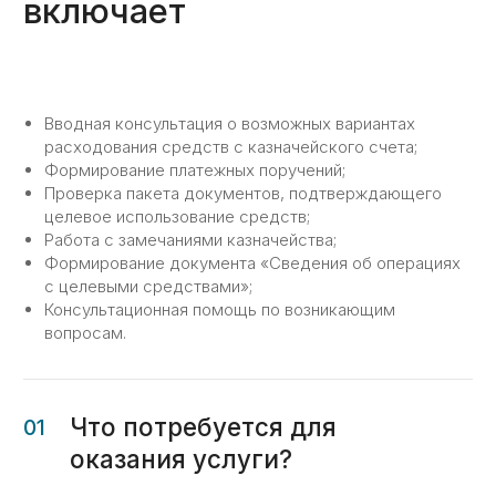
а также ограничения наложенные
контрактом сверх наложенных
законодательством.
Вводная консультация о возможных вариантах
02
расходования средств с казначейского счета;
Формирование платежных поручений;
Проверка пакета документов, подтверждающего
целевое использование средств;
Вводная консультация
Работа с замечаниями казначейства;
Объясним как работают счета
Формирование документа «Сведения об операциях
в казначействе, какие варианты
с целевыми средствами»;
оплаты существуют, совместно
Консультационная помощь по возникающим
подберем более подходящий вам.
вопросам.
03
Подготавливаем «Сведения»