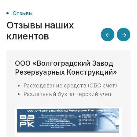
и пришел
за экспертизой
Кейс №14
Клиент из Крыма:
сопровождение
казначейских расчетов
по 3 госконтрактам
на строительные
работы
Кейс №15
Контракт 112 млн:
заранее выявили
риск
«доконтрактных»
затрат и помогли