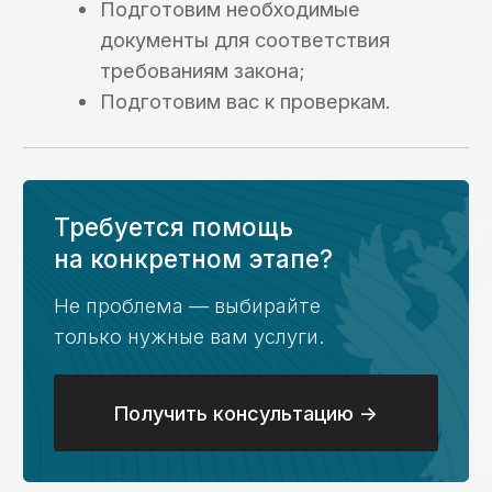
Кейс №5
Открытие лицевого
счета, установка ПО,
получение аванса
Кейс №6
Консультация,
открытие ЛС,
формирование
платежей
Кейс №7