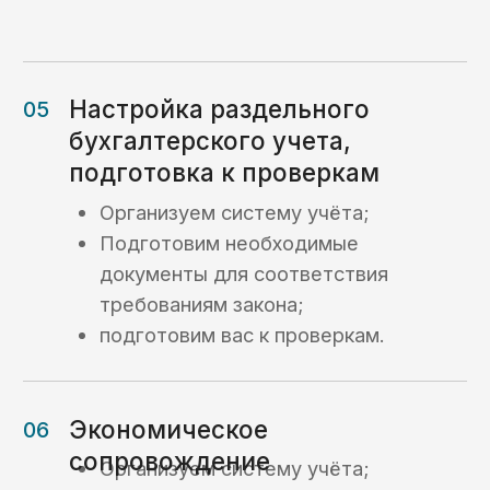
Сопровождение
платежного
процесса
и раздельный учет
Кейс №3
Платежи
с казначейского
счета в рамках
казначейского
обеспечения
обязательств (КОО)
Кейс №4
Возврат потраченных
на гос контракт
средств