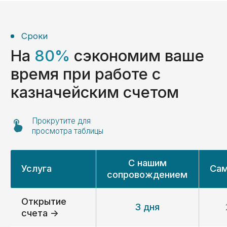
Отзывы
Отзывы наших
клиентов
ООО «Волгоградский Завод
Резервуарных Конструкций»
Расходование средств (ОБС счет)
Раздельный бухгалтерский учет