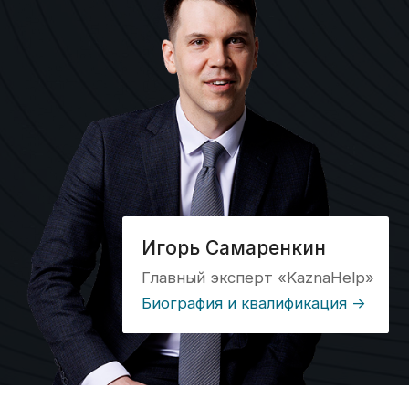
открытия счетов
контрагентам
Кейс №12
Строительная
компания: десятки
платежей
ежемесячно
по каждому
контракту — взяли
сопровождение
на себя
Кейс №13
«Модуль в 1С все
сделает сам» —
не сделал: клиент
получил штраф