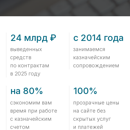
время при работе
на сайте без
с казначейским
скрытых услуг
счетом
и платежей
Тарифы
Стоимость казначейского
сопровождения субсидий
Тариф на услуги составляется «‎как
конструктор» из нужных услуг,
в зависимости от количества контрактов
и объёма платежей.
Минимальный
44 000 ₽
1 госконтракт
до 5 платежных поручений в мес.