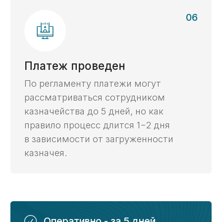
казначейским счетом
Прокрутите для
просмотра таблицы
С нашим
Услуга
Самостоятельно
сопровождением
Открытие
3 дня
2 недели
счета ->
Получение
2 дня
10 дней
ЭЦП ->
Установка
и настройка
2 часа
2 дня
ГИИС ЭБ ->
Проведение
5 дней
10 дней
платежей ->
Как мы работаем