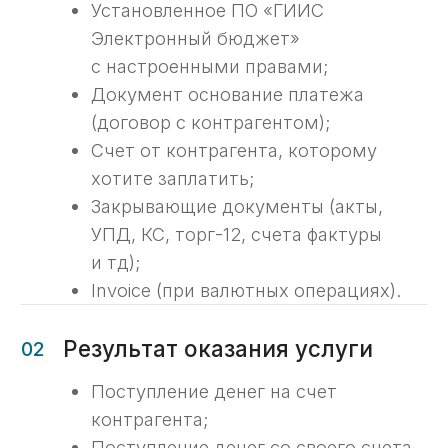
Подготовим «Сведения
о направлениях расходования
целевых средств», согласовываем
у заказчика, направляем
в казначейство.
04
Формируем пакет
документов для направления
платежного поручения
Наши эксперты в ходе удаленного
подключения сформируют платежное
поручение в программе и проверят
сопроводительный пакет документов.