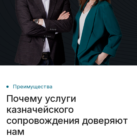
требованиям закона;
подготовим вас к проверкам.
Экономическое
06
сопровождение
Организуем систему учёта;
Подготовим необходимые
документы для соответствия
требованиям закона;
Подготовим вас к проверкам.
Требуется помощь
на конкретном этапе?
Не проблема — выбирайте
только нужные вам услуги.
Получить консультацию ->