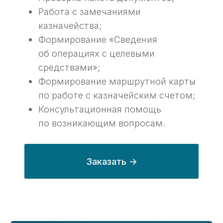
Что потребуется для
01
оказания услуги?
Установленное ПО «ГИИС
Электронный бюджет»
с настроенными правами;
Документ основание платежа
(договор с контрагентом);
Счет от контрагента, которому
хотите заплатить;
Закрывающие документы (акты,
УПД, КС, торг-12, счета фактуры
и тд);
Invoice (при валютных операциях).
Результат оказания услуги
02
Поступление денег на счет
контрагента;
Поступление денег со своего счета
в казначействе на свой счет
в коммерческом банке;
Своевременна оплата расходов