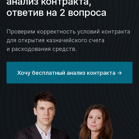
программу казначейства РФ.
Проведение платежей с
04
казначейского счета, вывод
средств
Проконсультируем по работе
счетов;
Подготовим необходимые
документы;
Сформируем платежные поручения;
Решим все вопросы с казначейством.
Настройка раздельного
05
бухгалтерского учета,
подготовка к проверкам
Организуем систему учёта;
Подготовим необходимые
документы для соответствия