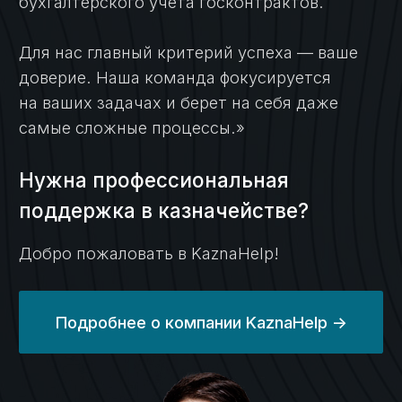
доказали, что
казначейский счет
не требуется
Кейс №10
Настройка ГИИС
«Электронный
бюджет» и возврат
«зависших» средств
по контрактам 2021
года
Кейс №11
30 млн
на казначейском счете
и горящие сроки
по ГОЗ: как законно
расходовать средства
без массового