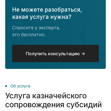
по контракту (заработная плата,
налоги, командировочные и иные
расходы, понесенные в процессе
выполнения контракта).
Этапы
Казначейское
сопровождение субсидий
- этапы работ
01
Бесплатный анализ контракта
Изучим ваш государственный
контракт, определим возможные
варианты проведения платежей,