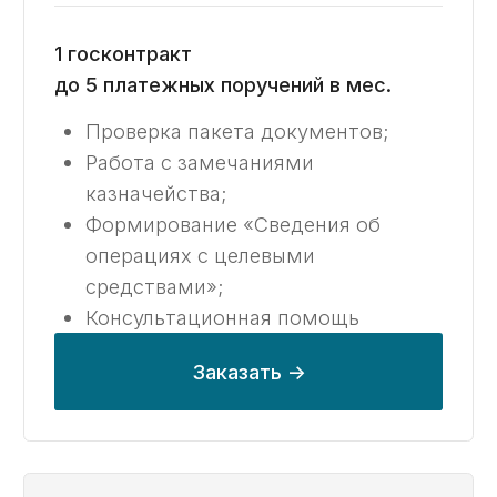
Работа с замечаниями
казначейства;
Формирование «Сведения
об операциях с целевыми
средствами»;
Формирование маршрутной карты
по работе с казначейским счетом;
Консультационная помощь
по возникающим вопросам.
Заказать ->
Расширенный
136 000 ₽ / месяц
78 000 ₽ / месяц при оплате за 6 мес.
125 000 ₽ / месяц при оплате за 6 мес.
1 госконтракт
до 200 платежных поручений в мес
Проверка пакета документов;