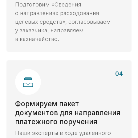
Преимущества
Почему услуги
казначейского
сопровождения доверяют
нам
Многолетняя
экспертиза с 2014 г.
Опираясь на опыт работы в госструктурах
и коммерческом секторе, мы видим задачи
со всех сторон и предлагаем самые
эффективные решения.
Все виды
контрактов
Работаем с контрактами в любой отрасли,
в любой валюте, с любыми видами
расчётов, гарантиями и субсидиями.