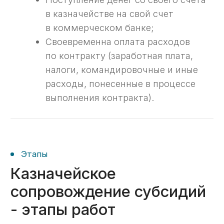
05
Контакт с казначеем
В случае если у сотрудника
казначейства появятся вопросы —
свяжемся с ним и ответим на них.
06
Платеж проведен
По регламенту платежи могут
рассматриваться сотрудником
казначейства до 5 дней, но как
правило процесс длится 1−2 дня
в зависимости от загруженности
казначея.