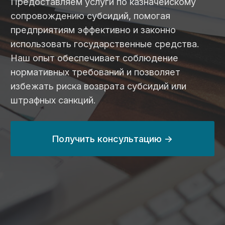
штрафных санкций.
Получить консультацию ->
24 млрд ₽
с 2014 года
выведенных
занимаемся
средств
казначейским
по контрактам
сопровождением
в 2025 году
на 80%
100%
сэкономим вам
прозрачные цены