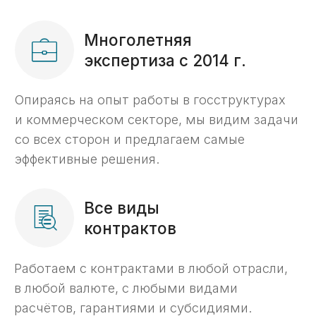
О компании
С 2014 года помогаем
предпринимателям
по всей России работать
с казначейскими счетами
«С 2014 года мы помогаем компаниям
разобраться с вопросами, возникающими
при открытии счетов в казначействе РФ,
проведении платежей с таких счетов,
а также реализации раздельного
бухгалтерского учета госконтрактов.
Для нас главный критерий успеха — ваше
доверие. Наша команда фокусируется
на ваших задачах и берет на себя даже
самые сложные процессы.»