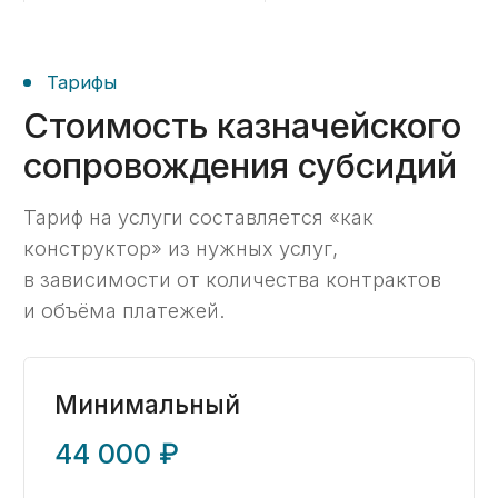
Проверка пакета документов;
Работа с замечаниями
казначейства;
Формирование «Сведения об
операциях с целевыми
средствами»;
Консультационная помощь
по возникающим вопросам.
Заказать ->
Стандартный
86 000 ₽ / месяц
40 000 ₽ / месяц при оплате за 6 мес.
1 госконтракт
до 100 платежных поручений в мес.
Проверка пакета документов;