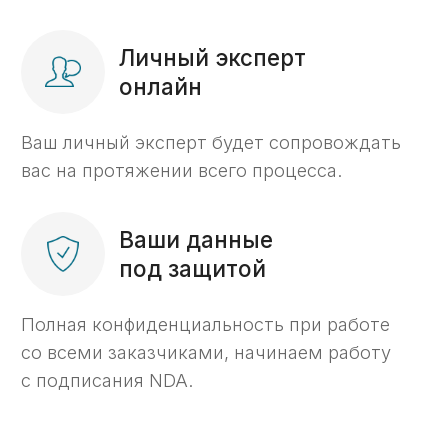
Нужна профессиональная
поддержка в казначействе?
Добро пожаловать в KaznaHelp!
Подробнее о компании KaznaHelp ->
Игорь Самаренкин
Главный эксперт «KaznaHelp»
Биография и квалификация ->