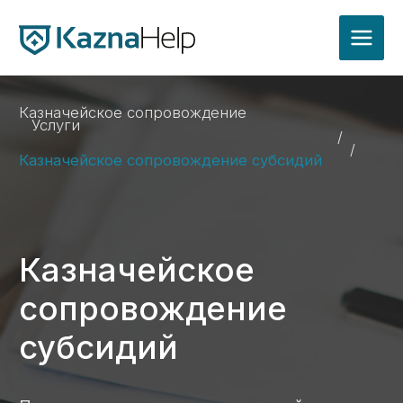
Казначейское сопровождение
Услуги
/
/
Казначейское сопровождение субсидий
Казначейское
сопровождение
субсидий
Предоставляем услуги по казначейскому
сопровождению субсидий, помогая
предприятиям эффективно и законно
использовать государственные средства.
Наш опыт обеспечивает соблюдение
нормативных требований и позволяет
избежать риска возврата субсидий или