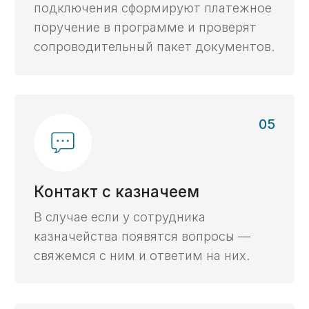
Личный эксперт
онлайн
Ваш личный эксперт будет сопровождать
вас на протяжении всего процесса.
Ваши данные
под защитой
Полная конфиденциальность при работе
со всеми заказчиками, начинаем работу
с подписания NDA.
Сроки
На
80%
сэкономим ваше
время при работе с