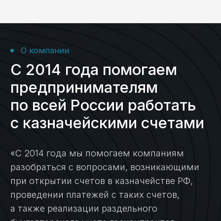
Возврат субсидии
в бюджет при
банкротстве
организации
Кейс №8
Ответ на запрос
прокуратуры:
обоснование цены
и срочное
восстановление
раздельного учета
Кейс №9
Сэкономили клиенту
время и деньги: